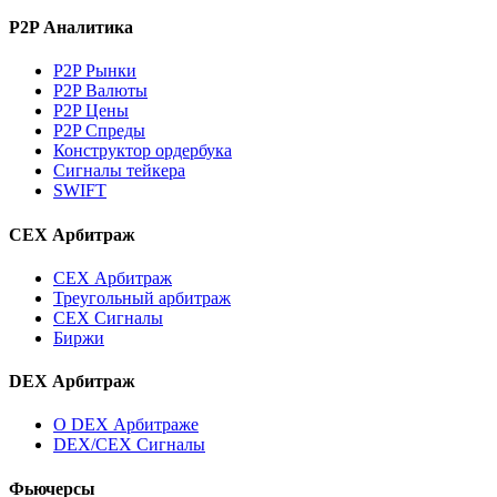
P2P Аналитика
P2P Рынки
P2P Валюты
P2P Цены
P2P Спреды
Конструктор ордербука
Сигналы тейкера
SWIFT
CEX Арбитраж
CEX Арбитраж
Треугольный арбитраж
CEX Сигналы
Биржи
DEX Арбитраж
О DEX Арбитраже
DEX/CEX Сигналы
Фьючерсы