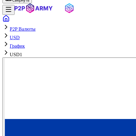
Свернуть
P2P Валюты
USD
График
USD1