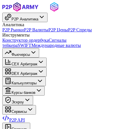
P2P Аналитика
Аналитика
P2P Рынки
P2P Валюты
P2P Цены
P2P Спреды
Инструменты
Конструктор ордербука
Сигналы
тейкера
SWIFT
Международные валюты
Фьючерсы
CEX Арбитраж
DEX Арбитраж
Калькуляторы
Курсы банков
Эскроу
Сервисы
P2P API