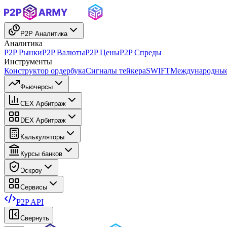
P2P Аналитика
Аналитика
P2P Рынки
P2P Валюты
P2P Цены
P2P Спреды
Инструменты
Конструктор ордербука
Сигналы тейкера
SWIFT
Международные
Фьючерсы
CEX Арбитраж
DEX Арбитраж
Калькуляторы
Курсы банков
Эскроу
Сервисы
P2P API
Свернуть