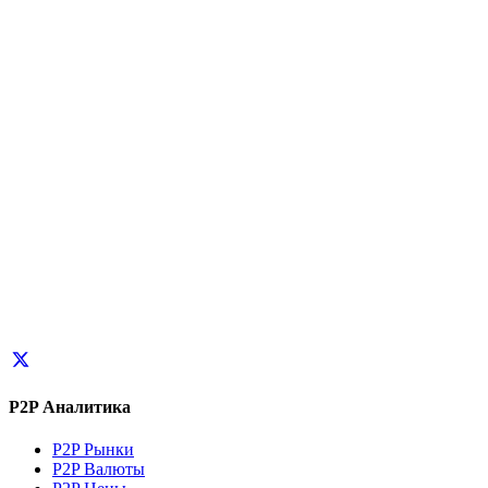
P2P Аналитика
P2P Рынки
P2P Валюты