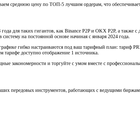
аем среднюю цену по ТОП-5 лучшим ордерам, что обеспечивает
года для таких гигантов, как Binance P2P и OKX P2P, а также с д
систему на постоянной основе начиная с января 2024 года.
графике гибко настраиваются под ваш тарифный план: тариф P
 тарифе доступно отображение 1 источника.
одные закономерности и торгуйте с умом вместе с профессиона
аших передовых инструментов, работающих с ведущими биржам