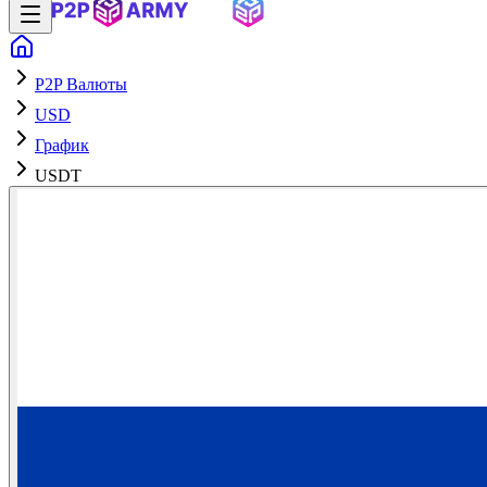
P2P Валюты
USD
График
USDT