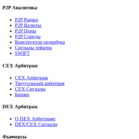
P2P Аналитика
P2P Рынки
P2P Валюты
P2P Цены
P2P Спреды
Конструктор ордербука
Сигналы тейкера
SWIFT
CEX Арбитраж
CEX Арбитраж
Треугольный арбитраж
CEX Сигналы
Биржи
DEX Арбитраж
О DEX Арбитраже
DEX/CEX Сигналы
Фьючерсы