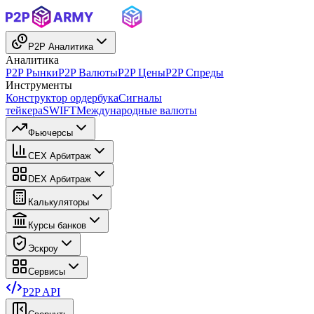
P2P Аналитика
Аналитика
P2P Рынки
P2P Валюты
P2P Цены
P2P Спреды
Инструменты
Конструктор ордербука
Сигналы
тейкера
SWIFT
Международные валюты
Фьючерсы
CEX Арбитраж
DEX Арбитраж
Калькуляторы
Курсы банков
Эскроу
Сервисы
P2P API