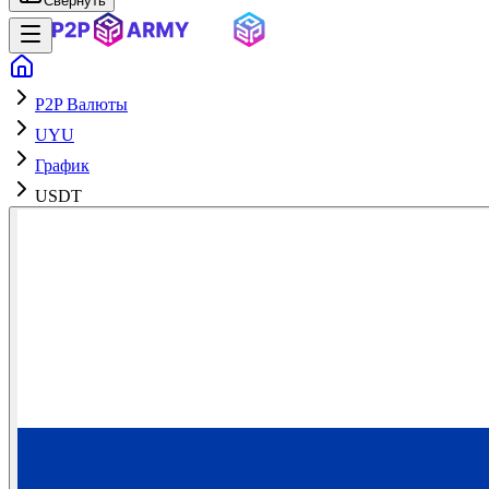
Свернуть
P2P Валюты
UYU
График
USDT