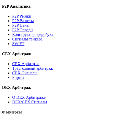
P2P Аналитика
P2P Рынки
P2P Валюты
P2P Цены
P2P Спреды
Конструктор ордербука
Сигналы тейкера
SWIFT
CEX Арбитраж
CEX Арбитраж
Треугольный арбитраж
CEX Сигналы
Биржи
DEX Арбитраж
О DEX Арбитраже
DEX/CEX Сигналы
Фьючерсы