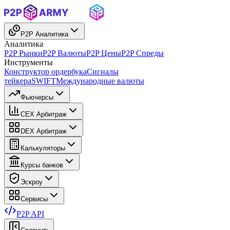
P2P Аналитика
Аналитика
P2P Рынки
P2P Валюты
P2P Цены
P2P Спреды
Инструменты
Конструктор ордербука
Сигналы
тейкера
SWIFT
Международные валюты
Фьючерсы
CEX Арбитраж
DEX Арбитраж
Калькуляторы
Курсы банков
Эскроу
Сервисы
P2P API