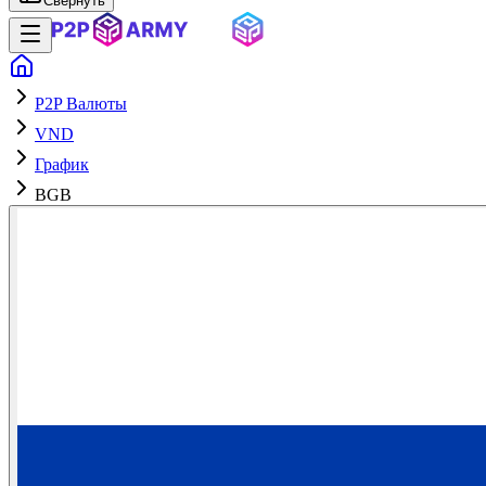
Свернуть
P2P Валюты
VND
График
BGB