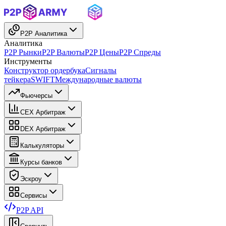
P2P Аналитика
Аналитика
P2P Рынки
P2P Валюты
P2P Цены
P2P Спреды
Инструменты
Конструктор ордербука
Сигналы
тейкера
SWIFT
Международные валюты
Фьючерсы
CEX Арбитраж
DEX Арбитраж
Калькуляторы
Курсы банков
Эскроу
Сервисы
P2P API