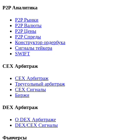
P2P Аналитика
P2P Рынки
P2P Валюты
P2P Цены
P2P Спреды
Конструктор ордербука
Сигналы тейкера
SWIFT
CEX Арбитраж
CEX Арбитраж
Треугольный арбитраж
CEX Сигналы
Биржи
DEX Арбитраж
О DEX Арбитраже
DEX/CEX Сигналы
Фьючерсы