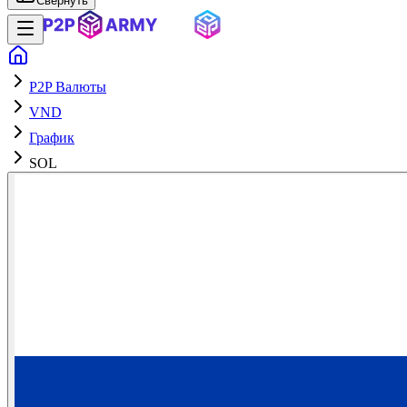
Свернуть
P2P Валюты
VND
График
SOL