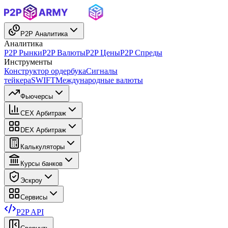
P2P Аналитика
Аналитика
P2P Рынки
P2P Валюты
P2P Цены
P2P Спреды
Инструменты
Конструктор ордербука
Сигналы
тейкера
SWIFT
Международные валюты
Фьючерсы
CEX Арбитраж
DEX Арбитраж
Калькуляторы
Курсы банков
Эскроу
Сервисы
P2P API