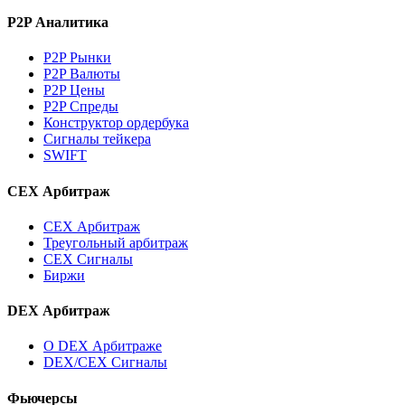
P2P Аналитика
P2P Рынки
P2P Валюты
P2P Цены
P2P Спреды
Конструктор ордербука
Сигналы тейкера
SWIFT
CEX Арбитраж
CEX Арбитраж
Треугольный арбитраж
CEX Сигналы
Биржи
DEX Арбитраж
О DEX Арбитраже
DEX/CEX Сигналы
Фьючерсы