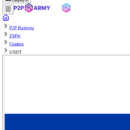
Свернуть
P2P Валюты
ZMW
График
USDT