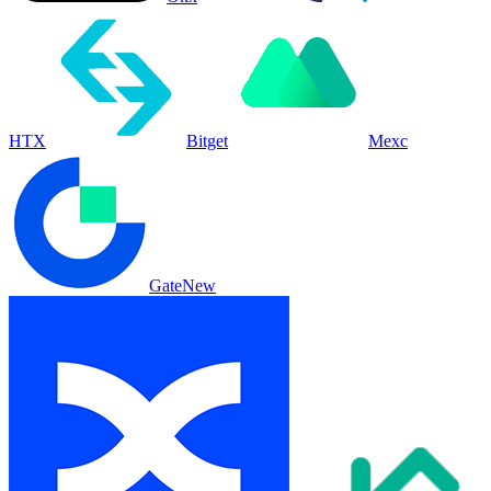
HTX
Bitget
Mexc
Gate
New