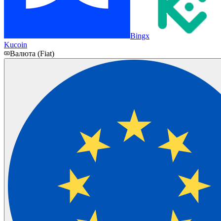
Bingx
Kucoin
Валюта (Fiat)