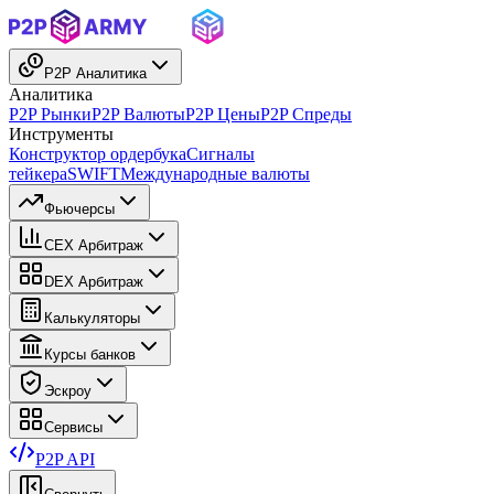
P2P Аналитика
Аналитика
P2P Рынки
P2P Валюты
P2P Цены
P2P Спреды
Инструменты
Конструктор ордербука
Сигналы
тейкера
SWIFT
Международные валюты
Фьючерсы
CEX Арбитраж
DEX Арбитраж
Калькуляторы
Курсы банков
Эскроу
Сервисы
P2P API