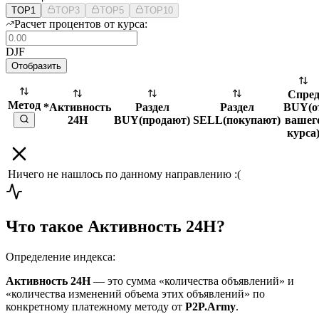
TOP1
TOP3
TOP5
TOP10
Расчет процентов от курса:
DJF
Отобразить
Спре
Метод
*Активность
Раздел
Раздел
BUY
(
о
24H
BUY
(
продают
)
SELL
(
покупают
)
вашег
курса
Ничего не нашлось по данному направлению :(
Что такое Активность 24H?
Определение индекса:
Активность 24H
— это сумма «количества объявлений» и
«количества изменений объема этих объявлений» по
конкретному платежному методу от
P2P.Army
.