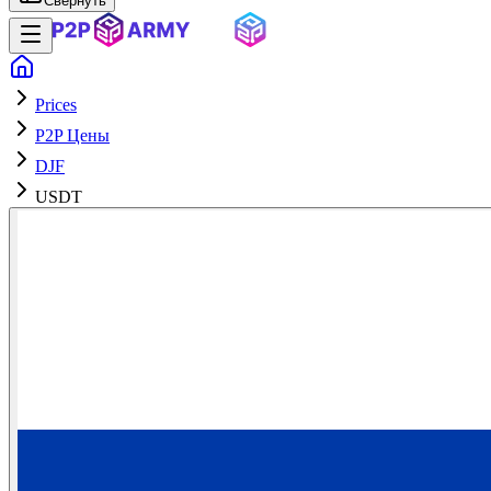
Свернуть
Prices
P2P Цены
DJF
USDT