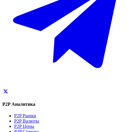
P2P Аналитика
P2P Рынки
P2P Валюты
P2P Цены
P2P Спреды