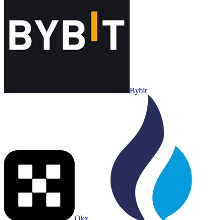
Bybit
Okx