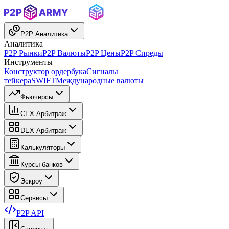
P2P Аналитика
Аналитика
P2P Рынки
P2P Валюты
P2P Цены
P2P Спреды
Инструменты
Конструктор ордербука
Сигналы
тейкера
SWIFT
Международные валюты
Фьючерсы
CEX Арбитраж
DEX Арбитраж
Калькуляторы
Курсы банков
Эскроу
Сервисы
P2P API