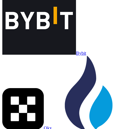
Bybit
Okx