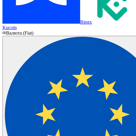
Bingx
Kucoin
Валюта (Fiat)