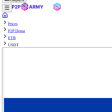
Свернуть
Prices
P2P Цены
ETB
USDT