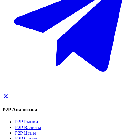
P2P Аналитика
P2P Рынки
P2P Валюты
P2P Цены
P2P Спреды