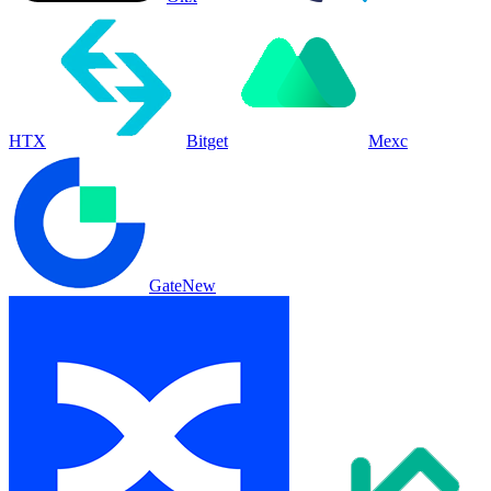
HTX
Bitget
Mexc
Gate
New