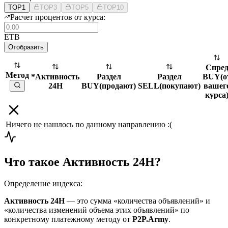
TOP1
TOP3
TOP5
TOP10
Расчет процентов от курса:
ETB
Отобразить
Спре
Метод
*Активность
Раздел
Раздел
BUY
(
о
24H
BUY
(
продают
)
SELL
(
покупают
)
вашег
курса
Ничего не нашлось по данному направлению :(
Что такое Активность 24H?
Определение индекса:
Активность 24H
— это сумма «количества объявлений» и
«количества изменений объема этих объявлений» по
конкретному платежному методу от
P2P.Army
.