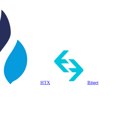
HTX
Bitget