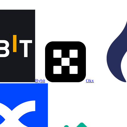
Bybit
Okx