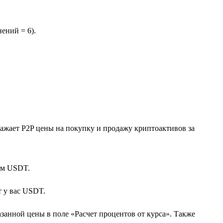
ений = 6).
ажает P2P цены на покупку и продажу криптоактивов за
ам USDT.
т у вас USDT.
азанной цены в поле «Расчет процентов от курса». Также