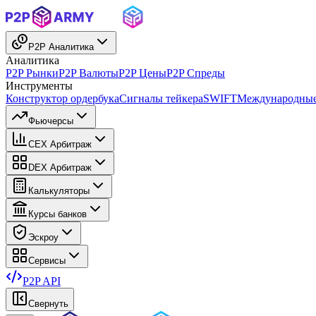
P2P Аналитика
Аналитика
P2P Рынки
P2P Валюты
P2P Цены
P2P Спреды
Инструменты
Конструктор ордербука
Сигналы тейкера
SWIFT
Международные
Фьючерсы
CEX Арбитраж
DEX Арбитраж
Калькуляторы
Курсы банков
Эскроу
Сервисы
P2P API
Свернуть