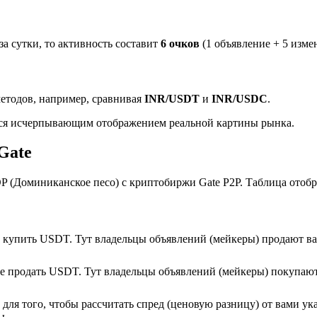
за сутки, то активность составит
6 очков
(1 объявление + 5 измен
етодов, например, сравнивая
INR/USDT
и
INR/USDC
.
тся исчерпывающим отображением реальной картины рынка.
Gate
 (Доминиканское песо) с криптобиржи Gate P2P. Таблица отобр
е купить USDT. Тут владельцы объявлений (мейкеры) продают в
те продать USDT. Тут владельцы объявлений (мейкеры) покупаю
ля того, чтобы рассчитать спред (ценовую разницу) от вами ук
ы.