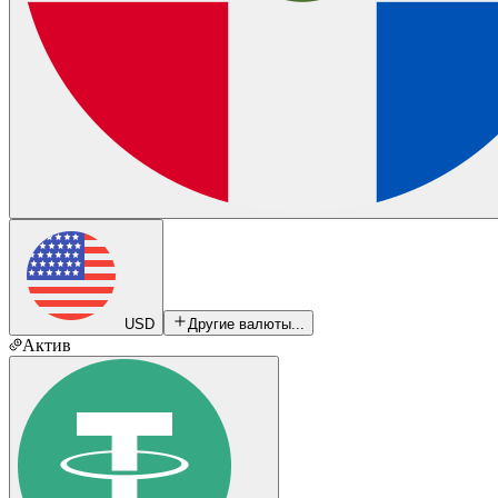
USD
Другие валюты...
Актив