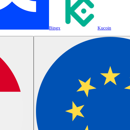
Bingx
Kucoin