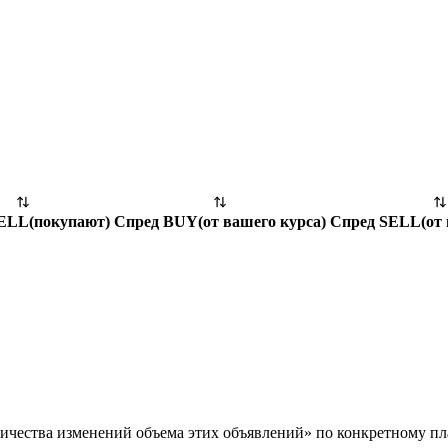
SELL
(
покупают
)
Спред BUY
(
от вашего курса
)
Спред SELL
(
от
личества изменений объема этих объявлений» по конкретному п