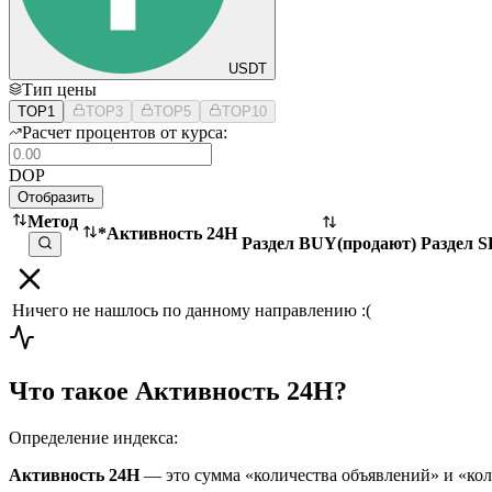
USDT
Тип цены
TOP1
TOP3
TOP5
TOP10
Расчет процентов от курса:
DOP
Отобразить
Метод
*Активность 24H
Раздел BUY
(
продают
)
Раздел 
Ничего не нашлось по данному направлению :(
Что такое Активность 24H?
Определение индекса:
Активность 24H
— это сумма «количества объявлений» и «ко