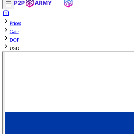
Prices
Gate
DOP
USDT