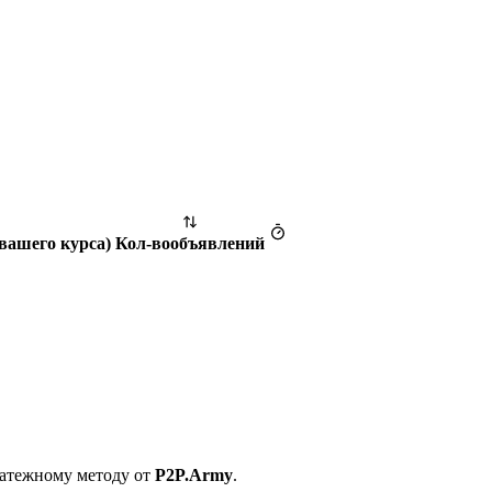
 вашего курса
)
Кол-во
объявлений
латежному методу от
P2P.Army
.