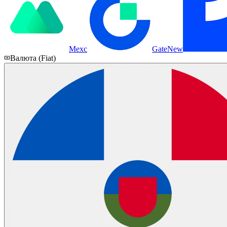
Mexc
Gate
New
Валюта (Fiat)