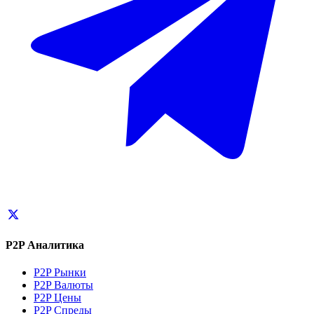
P2P Аналитика
P2P Рынки
P2P Валюты
P2P Цены
P2P Спреды