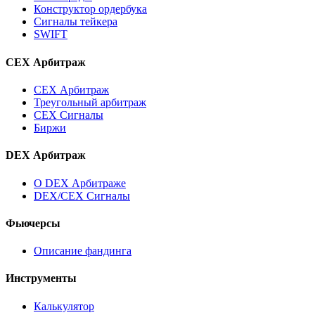
Конструктор ордербука
Сигналы тейкера
SWIFT
CEX Арбитраж
CEX Арбитраж
Треугольный арбитраж
CEX Сигналы
Биржи
DEX Арбитраж
О DEX Арбитраже
DEX/CEX Сигналы
Фьючерсы
Описание фандинга
Инструменты
Калькулятор