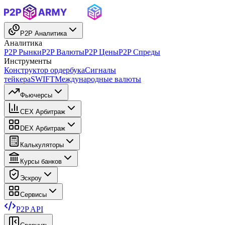
P2P Аналитика
Аналитика
P2P Рынки
P2P Валюты
P2P Цены
P2P Спреды
Инструменты
Конструктор ордербука
Сигналы
тейкера
SWIFT
Международные валюты
Фьючерсы
CEX Арбитраж
DEX Арбитраж
Калькуляторы
Курсы банков
Эскроу
Сервисы
P2P API