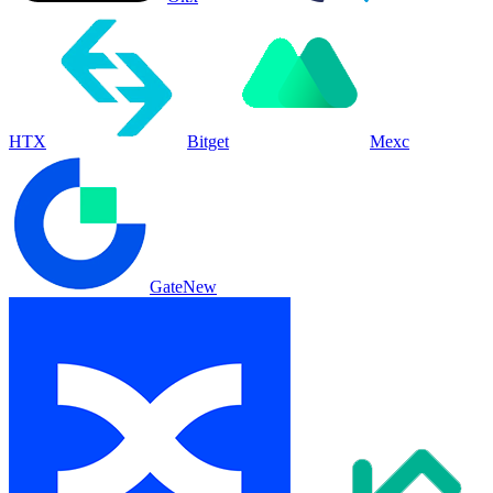
HTX
Bitget
Mexc
Gate
New