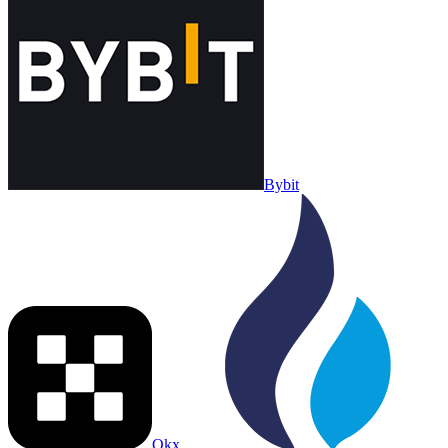
Bybit
Okx