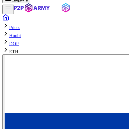
Свернуть
Prices
Huobi
DOP
ETH