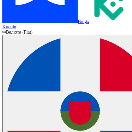
Bingx
Kucoin
Валюта (Fiat)