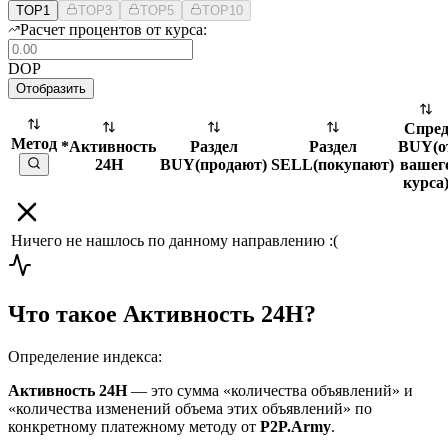
TOP1
TOP3
TOP5
TOP10
Расчет процентов от курса:
DOP
Отобразить
Спре
Метод
*Активность
Раздел
Раздел
BUY
(
о
24H
BUY
(
продают
)
SELL
(
покупают
)
вашег
курса
Ничего не нашлось по данному направлению :(
Что такое Активность 24H?
Определение индекса:
Активность 24H
— это сумма «количества объявлений» и
«количества изменений объема этих объявлений» по
конкретному платежному методу от
P2P.Army
.