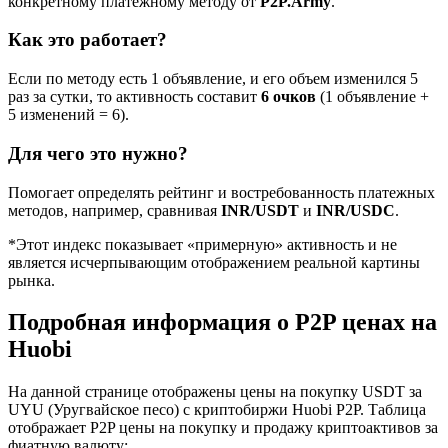
конкретному платежному методу от
P2P.Army
.
Как это работает?
Если по методу есть 1 объявление, и его объем изменился 5
раз за сутки, то активность составит
6 очков
(1 объявление +
5 изменений = 6).
Для чего это нужно?
Помогает определять рейтинг и востребованность платежных
методов, например, сравнивая
INR/USDT
и
INR/USDC
.
*Этот индекс показывает «примерную» активность и не
является исчерпывающим отображением реальной картины
рынка.
Подробная информация о P2P ценах на
Huobi
На данной странице отображены цены на покупку USDT за
UYU (Уругвайское песо) с криптобиржи Huobi P2P. Таблица
отображает P2P цены на покупку и продажу криптоактивов за
фиатную валюту: