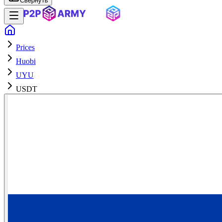
Свернуть
Prices
Huobi
UYU
USDT