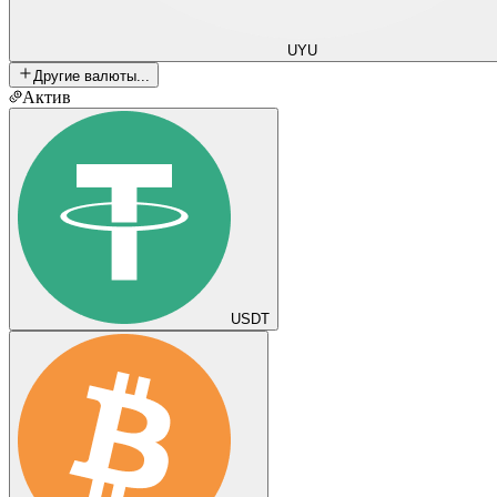
UYU
Другие валюты...
Актив
USDT