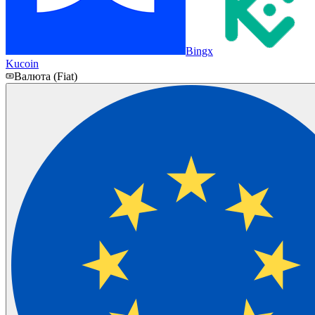
Bingx
Kucoin
Валюта (Fiat)