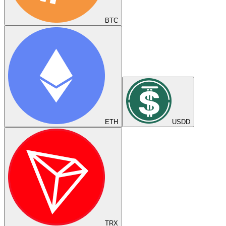
BTC
ETH
USDD
TRX