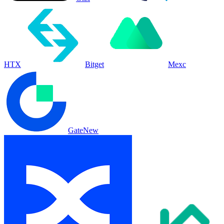
HTX
Bitget
Mexc
Gate
New