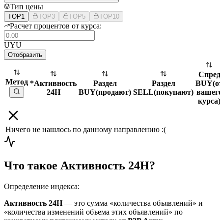
Тип цены
TOP1
TOP3
TOP5
TOP10
Расчет процентов от курса:
UYU
Отобразить
Спре
Метод
*Активность
Раздел
Раздел
BUY
(
о
24H
BUY
(
продают
)
SELL
(
покупают
)
вашег
курса
Ничего не нашлось по данному направлению :(
Что такое Активность 24H?
Определение индекса:
Активность 24H
— это сумма «количества объявлений» и
«количества изменений объема этих объявлений» по