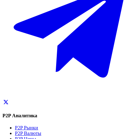
P2P Аналитика
P2P Рынки
P2P Валюты
P2P Цены