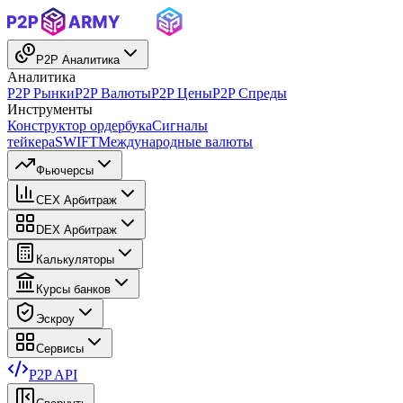
P2P Аналитика
Аналитика
P2P Рынки
P2P Валюты
P2P Цены
P2P Спреды
Инструменты
Конструктор ордербука
Сигналы
тейкера
SWIFT
Международные валюты
Фьючерсы
CEX Арбитраж
DEX Арбитраж
Калькуляторы
Курсы банков
Эскроу
Сервисы
P2P API