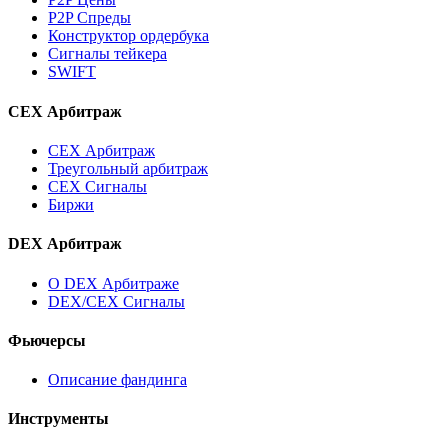
P2P Спреды
Конструктор ордербука
Сигналы тейкера
SWIFT
CEX Арбитраж
CEX Арбитраж
Треугольный арбитраж
CEX Сигналы
Биржи
DEX Арбитраж
О DEX Арбитраже
DEX/CEX Сигналы
Фьючерсы
Описание фандинга
Инструменты