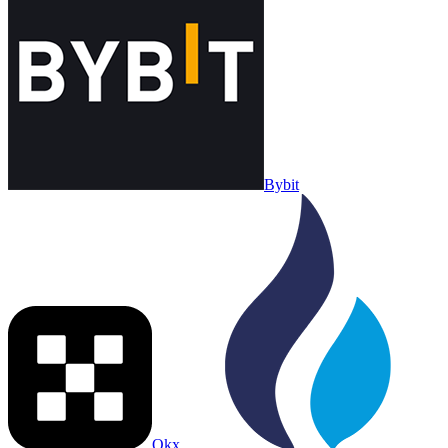
Bybit
Okx