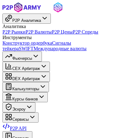
P2P Аналитика
Аналитика
P2P Рынки
P2P Валюты
P2P Цены
P2P Спреды
Инструменты
Конструктор ордербука
Сигналы
тейкера
SWIFT
Международные валюты
Фьючерсы
CEX Арбитраж
DEX Арбитраж
Калькуляторы
Курсы банков
Эскроу
Сервисы
P2P API