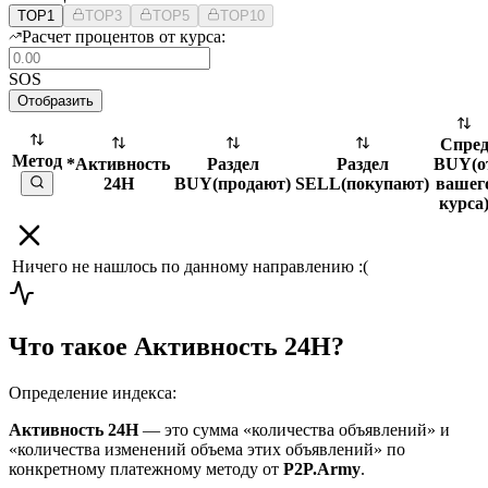
TOP1
TOP3
TOP5
TOP10
Расчет процентов от курса:
SOS
Отобразить
Спре
Метод
*Активность
Раздел
Раздел
BUY
(
о
24H
BUY
(
продают
)
SELL
(
покупают
)
вашег
курса
Ничего не нашлось по данному направлению :(
Что такое Активность 24H?
Определение индекса:
Активность 24H
— это сумма «количества объявлений» и
«количества изменений объема этих объявлений» по
конкретному платежному методу от
P2P.Army
.