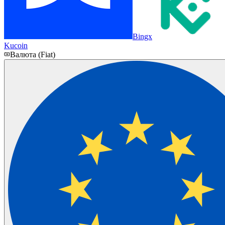
Bingx
Kucoin
Валюта (Fiat)