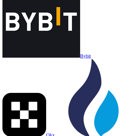
Bybit
Okx