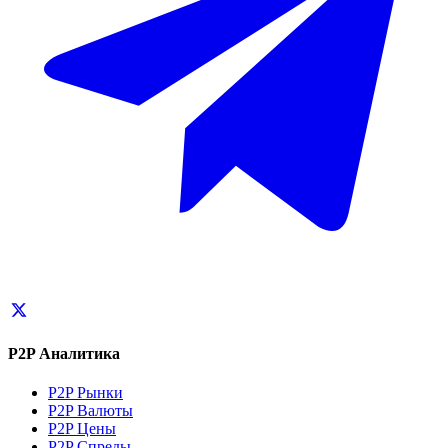
P2P Аналитика
P2P Рынки
P2P Валюты
P2P Цены
P2P Спреды