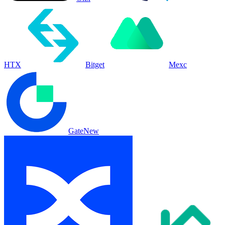
HTX
Bitget
Mexc
Gate
New