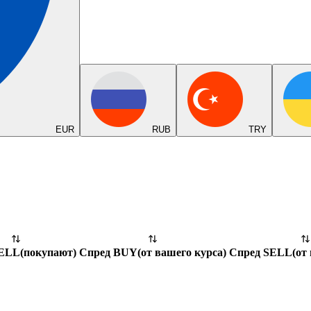
EUR
RUB
TRY
SELL
(
покупают
)
Спред BUY
(
от вашего курса
)
Спред SELL
(
от