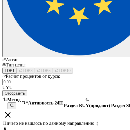
Актив
Тип цены
TOP1
TOP3
TOP5
TOP10
Расчет процентов от курса:
UYU
Отобразить
Метод
*Активность 24H
Раздел BUY
(
продают
)
Раздел 
Ничего не нашлось по данному направлению :(