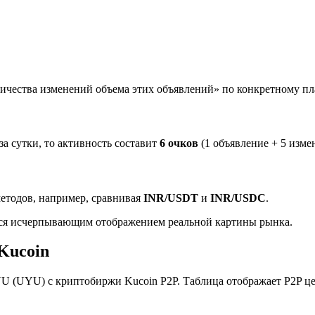
личества изменений объема этих объявлений» по конкретному п
за сутки, то активность составит
6 очков
(1 объявление + 5 измен
етодов, например, сравнивая
INR/USDT
и
INR/USDC
.
тся исчерпывающим отображением реальной картины рынка.
Kucoin
 (UYU) с криптобиржи Kucoin P2P. Таблица отображает P2P це