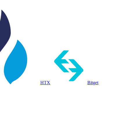
HTX
Bitget