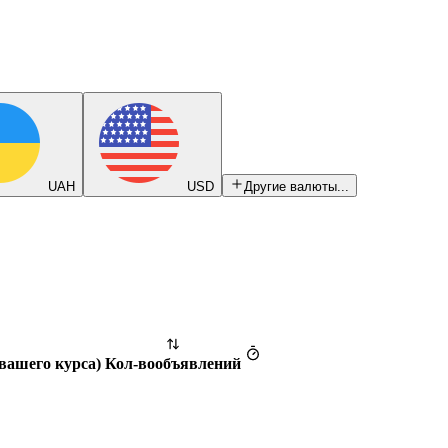
UAH
USD
Другие валюты...
 вашего курса
)
Кол-во
объявлений