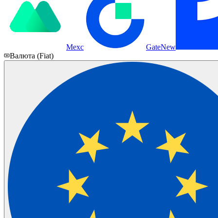
Mexc
Gate
New
Валюта (Fiat)