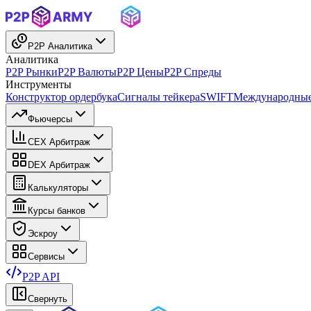
P2P Аналитика
Аналитика
P2P Рынки
P2P Валюты
P2P Цены
P2P Спреды
Инструменты
Конструктор ордербука
Сигналы тейкера
SWIFT
Международные
Фьючерсы
CEX Арбитраж
DEX Арбитраж
Калькуляторы
Курсы банков
Эскроу
Сервисы
P2P API
Свернуть