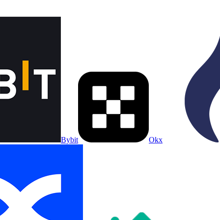
Bybit
Okx