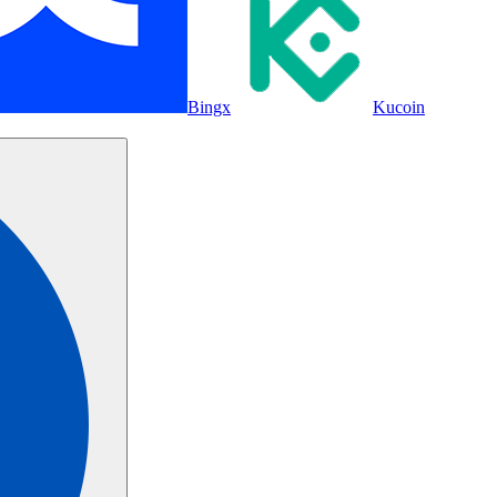
Bingx
Kucoin