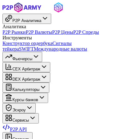
P2P Аналитика
Аналитика
P2P Рынки
P2P Валюты
P2P Цены
P2P Спреды
Инструменты
Конструктор ордербука
Сигналы
тейкера
SWIFT
Международные валюты
Фьючерсы
CEX Арбитраж
DEX Арбитраж
Калькуляторы
Курсы банков
Эскроу
Сервисы
P2P API