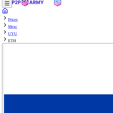
Prices
Mexc
UYU
ETH