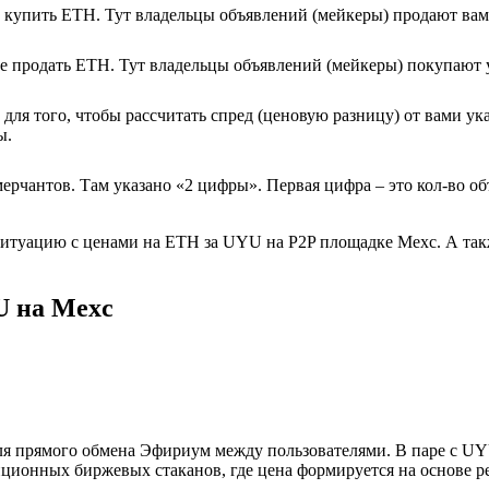
е купить ETH. Тут владельцы объявлений (мейкеры) продают ва
те продать ETH. Тут владельцы объявлений (мейкеры) покупают 
ля того, чтобы рассчитать спред (ценовую разницу) от вами ук
ы.
ерчантов. Там указано «2 цифры». Первая цифра – это кол-во о
ситуацию с ценами на ETH за UYU на P2P площадке Mexc. А так
U на Mexc
я прямого обмена Эфириум между пользователями. В паре с UY
ционных биржевых стаканов, где цена формируется на основе р