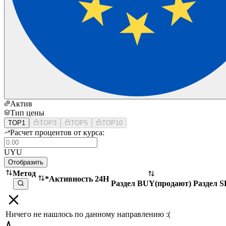
Актив
Тип цены
TOP1
TOP3
TOP5
TOP10
Расчет процентов от курса:
UYU
Отобразить
Метод
*Активность 24H
Раздел BUY
(
продают
)
Раздел 
Ничего не нашлось по данному направлению :(