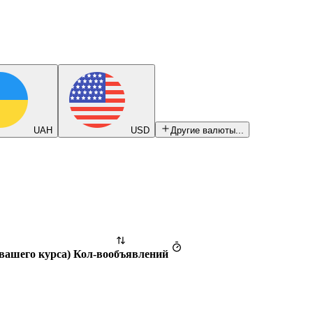
UAH
USD
Другие валюты...
 вашего курса
)
Кол-во
объявлений