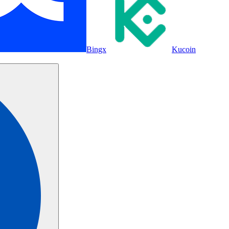
Bingx
Kucoin