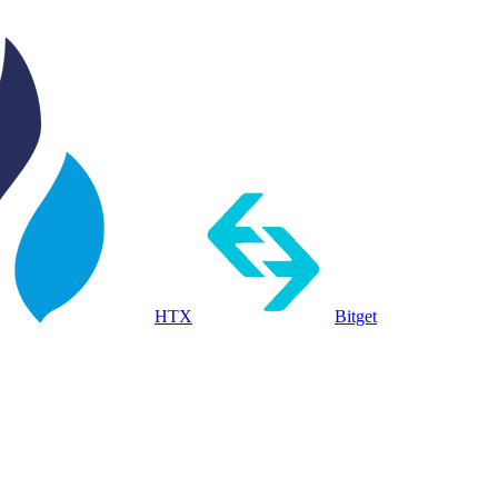
HTX
Bitget