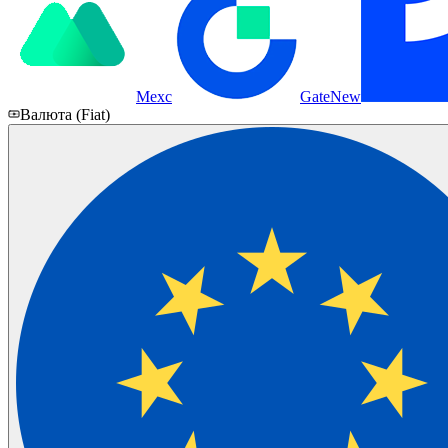
Mexc
Gate
New
Валюта (Fiat)