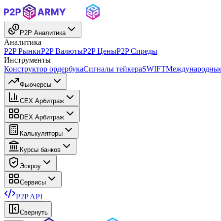
P2P Аналитика
Аналитика
P2P Рынки
P2P Валюты
P2P Цены
P2P Спреды
Инструменты
Конструктор ордербука
Сигналы тейкера
SWIFT
Международные
Фьючерсы
CEX Арбитраж
DEX Арбитраж
Калькуляторы
Курсы банков
Эскроу
Сервисы
P2P API
Свернуть