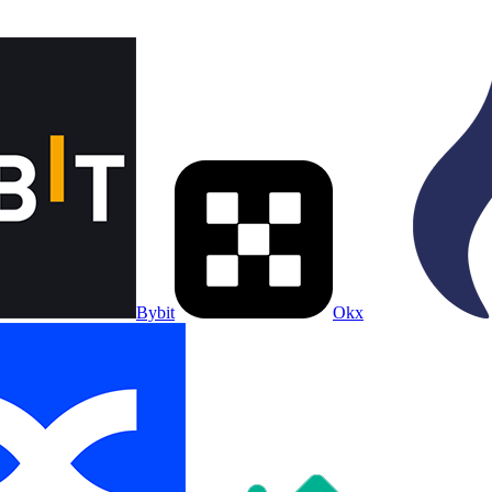
Bybit
Okx