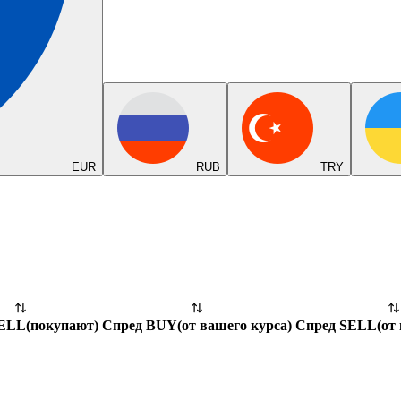
EUR
RUB
TRY
SELL
(
покупают
)
Спред BUY
(
от вашего курса
)
Спред SELL
(
от