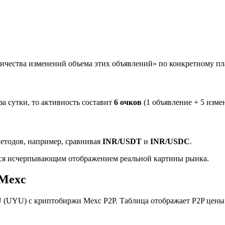
личества изменений объема этих объявлений» по конкретному п
за сутки, то активность составит
6 очков
(1 объявление + 5 измен
етодов, например, сравнивая
INR/USDT
и
INR/USDC
.
тся исчерпывающим отображением реальной картины рынка.
 Mexc
(UYU) с криптобиржи Mexc P2P. Таблица отображает P2P цены 