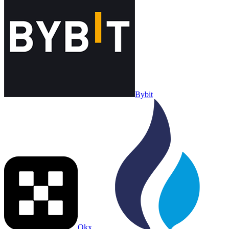
Bybit
Okx