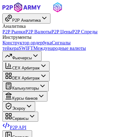
P2P Аналитика
Аналитика
P2P Рынки
P2P Валюты
P2P Цены
P2P Спреды
Инструменты
Конструктор ордербука
Сигналы
тейкера
SWIFT
Международные валюты
Фьючерсы
CEX Арбитраж
DEX Арбитраж
Калькуляторы
Курсы банков
Эскроу
Сервисы
P2P API