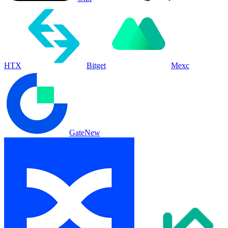
HTX
Bitget
Mexc
Gate
New