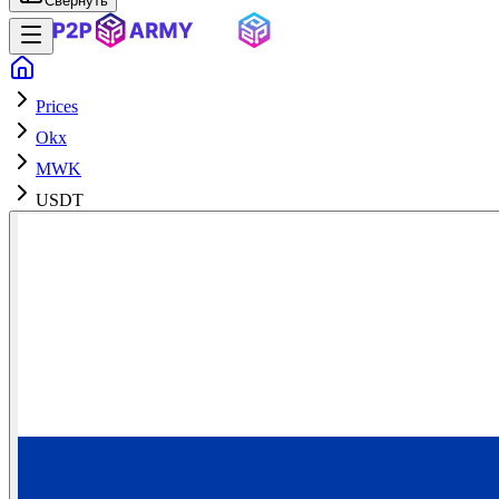
Свернуть
Prices
Okx
MWK
USDT