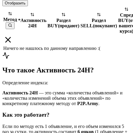
Отобразить
Спре
Метод
*Активность
Раздел
Раздел
BUY
(
о
24H
BUY
(
продают
)
SELL
(
покупают
)
вашег
курса
Ничего не нашлось по данному направлению :(
Что такое Активность 24H?
Определение индекса:
Активность 24H
— это сумма «количества объявлений» и
«количества изменений объема этих объявлений» по
конкретному платежному методу от
P2P.Army
.
Как это работает?
Если по методу есть 1 объявление, и его объем изменился 5
раз за сутки, то активность составит
6 очков
(1 объявление +