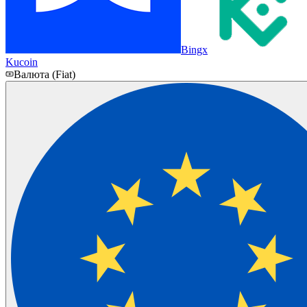
Bingx
Kucoin
Валюта (Fiat)