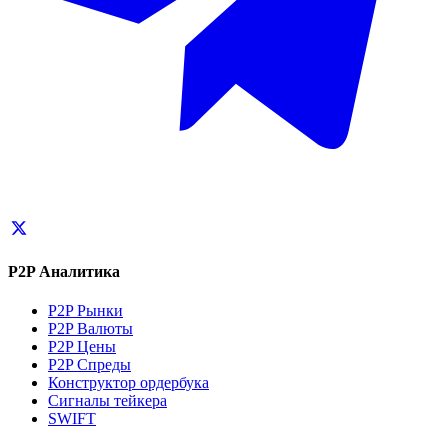
P2P Аналитика
P2P Рынки
P2P Валюты
P2P Цены
P2P Спреды
Конструктор ордербука
Сигналы тейкера
SWIFT