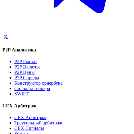
P2P Аналитика
P2P Рынки
P2P Валюты
P2P Цены
P2P Спреды
Конструктор ордербука
Сигналы тейкера
SWIFT
CEX Арбитраж
CEX Арбитраж
Треугольный арбитраж
CEX Сигналы
Биржи