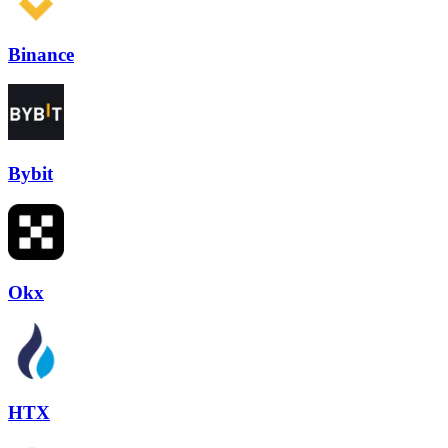
Binance
Bybit
Okx
HTX