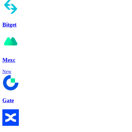
Bitget
Mexc
New
Gate