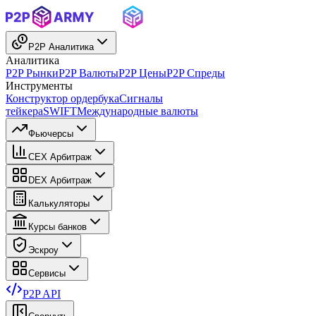
P2P Аналитика
Аналитика
P2P Рынки
P2P Валюты
P2P Цены
P2P Спреды
Инструменты
Конструктор ордербука
Сигналы
тейкера
SWIFT
Международные валюты
Фьючерсы
CEX Арбитраж
DEX Арбитраж
Калькуляторы
Курсы банков
Эскроу
Сервисы
P2P API