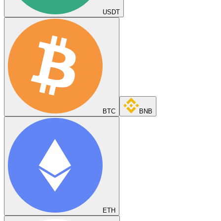
USDT
BTC
BNB
ETH