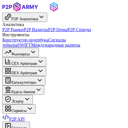
P2P Аналитика
Аналитика
P2P Рынки
P2P Валюты
P2P Цены
P2P Спреды
Инструменты
Конструктор ордербука
Сигналы
тейкера
SWIFT
Международные валюты
Фьючерсы
CEX Арбитраж
DEX Арбитраж
Калькуляторы
Курсы банков
Эскроу
Сервисы
P2P API