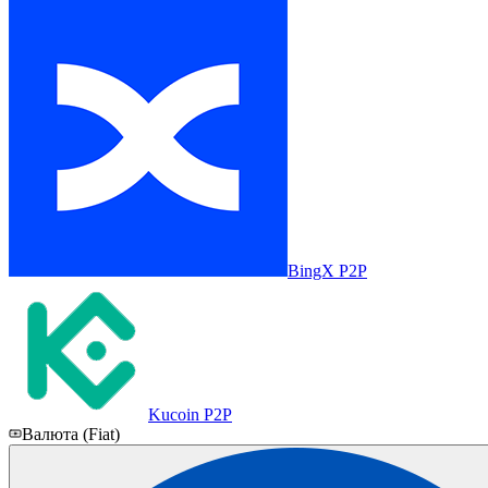
BingX P2P
Kucoin P2P
Валюта (Fiat)