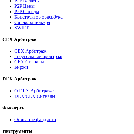
P2P Валюты
P2P Цены
P2P Спреды
Конструктор ордербука
Сигналы тейкера
SWIFT
CEX Арбитраж
CEX Арбитраж
Треугольный арбитраж
CEX Сигналы
Биржи
DEX Арбитраж
О DEX Арбитраже
DEX/CEX Сигналы
Фьючерсы
Описание фандинга
Инструменты