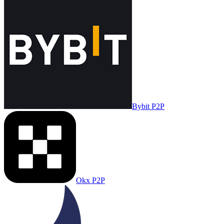
Bybit P2P
Okx P2P