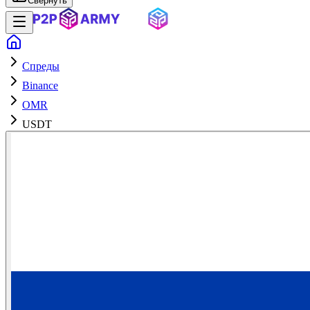
Свернуть
Спреды
Binance
OMR
USDT