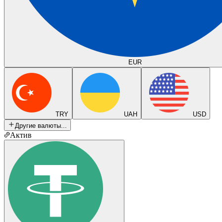
EUR
TRY
UAH
USD
Другие валюты...
Актив