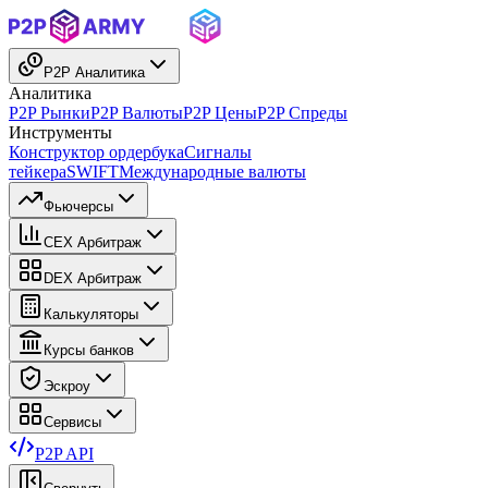
P2P Аналитика
Аналитика
P2P Рынки
P2P Валюты
P2P Цены
P2P Спреды
Инструменты
Конструктор ордербука
Сигналы
тейкера
SWIFT
Международные валюты
Фьючерсы
CEX Арбитраж
DEX Арбитраж
Калькуляторы
Курсы банков
Эскроу
Сервисы
P2P API