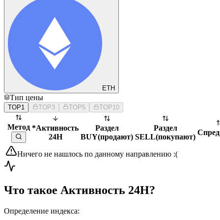
ETH
Тип цены
TOP1
TOP3
TOP5
TOP10
Метод
*Активность
Раздел
Раздел
Спред
24H
BUY
(
продают
)
SELL
(
покупают
)
Ничего не нашлось по данному направлению :(
Что такое Активность 24H?
Определение индекса: