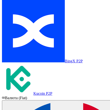
BingX P2P
Kucoin P2P
Валюта (Fiat)