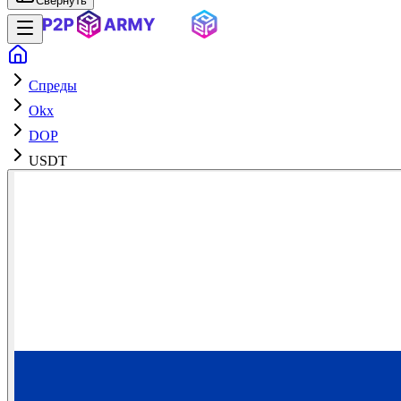
Свернуть
Спреды
Okx
DOP
USDT