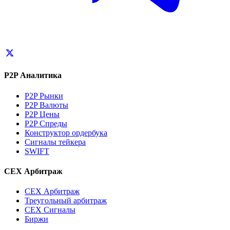
P2P Аналитика
P2P Рынки
P2P Валюты
P2P Цены
P2P Спреды
Конструктор ордербука
Сигналы тейкера
SWIFT
CEX Арбитраж
CEX Арбитраж
Треугольный арбитраж
CEX Сигналы
Биржи