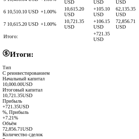
USD
USD
USD
10,615.20
+
105.10
62,135.35
6
10,510.10
USD
+
1.00
%
USD
USD
USD
10,721.35
+
106.15
72,856.71
7
10,615.20
USD
+
1.00
%
USD
USD
USD
+
721.35
Итого:
USD
Итоги:
Тип
С реинвестированием
Начальный капитал
10,000.00
USD
Итоговый капитал
10,721.35
USD
Прибыль
+721.35
USD
%, Прибыль
+7.21%
Объём
72,856.71
USD
Количество сделок