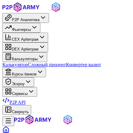
P2P Аналитика
Фьючерсы
CEX Арбитраж
DEX Арбитраж
Калькуляторы
Калькулятор
Сложный процент
Конвертер валют
Курсы банков
Эскроу
Сервисы
P2P API
Свернуть