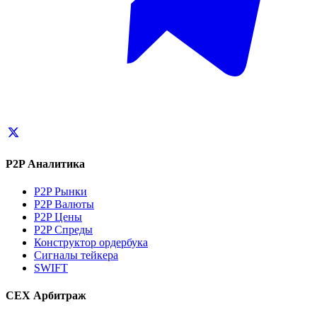
P2P Аналитика
P2P Рынки
P2P Валюты
P2P Цены
P2P Спреды
Конструктор ордербука
Сигналы тейкера
SWIFT
CEX Арбитраж