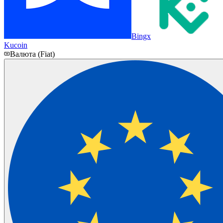
Bingx
Kucoin
Валюта (Fiat)