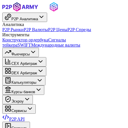
P2P Аналитика
Аналитика
P2P Рынки
P2P Валюты
P2P Цены
P2P Спреды
Инструменты
Конструктор ордербука
Сигналы
тейкера
SWIFT
Международные валюты
Фьючерсы
CEX Арбитраж
DEX Арбитраж
Калькуляторы
Курсы банков
Эскроу
Сервисы
P2P API