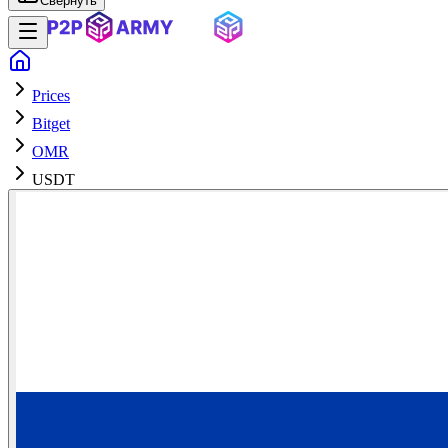
Свернуть
Prices
Bitget
OMR
USDT