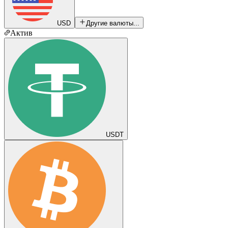
USD
Другие валюты...
Актив
USDT