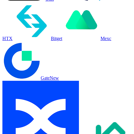
HTX
Bitget
Mexc
Gate
New