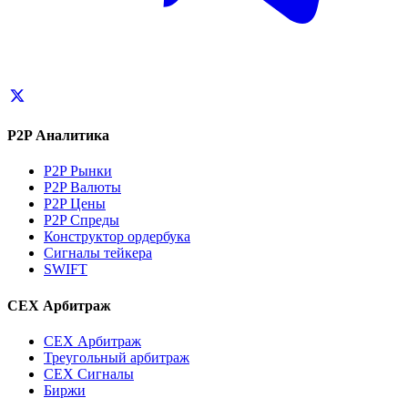
P2P Аналитика
P2P Рынки
P2P Валюты
P2P Цены
P2P Спреды
Конструктор ордербука
Сигналы тейкера
SWIFT
CEX Арбитраж
CEX Арбитраж
Треугольный арбитраж
CEX Сигналы
Биржи