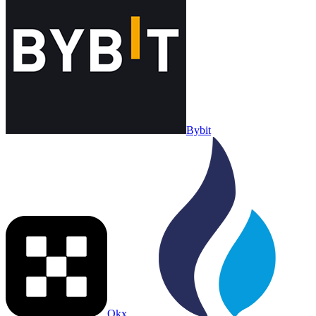
Bybit
Okx