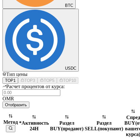
BTC
USDC
Тип цены
TOP1
TOP3
TOP5
TOP10
Расчет процентов от курса:
OMR
Отобразить
Спре
Метод
*Активность
Раздел
Раздел
BUY
(
о
24H
BUY
(
продают
)
SELL
(
покупают
)
вашег
курса