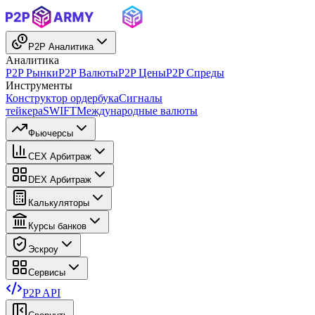
P2P Аналитика
Аналитика
P2P Рынки
P2P Валюты
P2P Цены
P2P Спреды
Инструменты
Конструктор ордербука
Сигналы
тейкера
SWIFT
Международные валюты
Фьючерсы
CEX Арбитраж
DEX Арбитраж
Калькуляторы
Курсы банков
Эскроу
Сервисы
P2P API