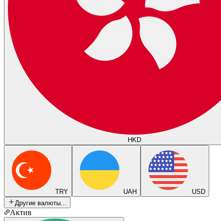
HKD
TRY
UAH
USD
Другие валюты...
Актив