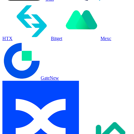
HTX
Bitget
Mexc
Gate
New