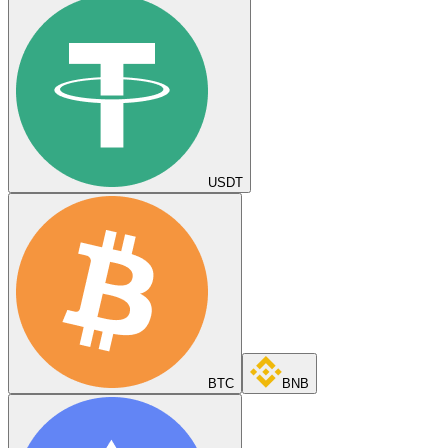
USDT
BTC
BNB