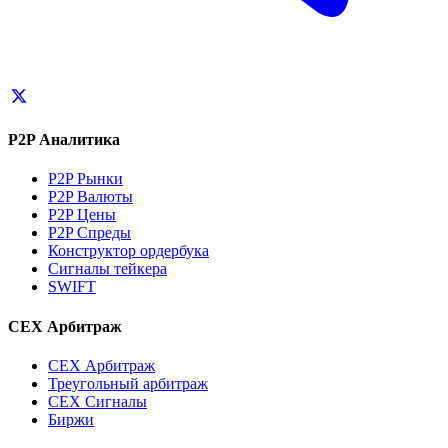
P2P Аналитика
P2P Рынки
P2P Валюты
P2P Цены
P2P Спреды
Конструктор ордербука
Сигналы тейкера
SWIFT
CEX Арбитраж
CEX Арбитраж
Треугольный арбитраж
CEX Сигналы
Биржи