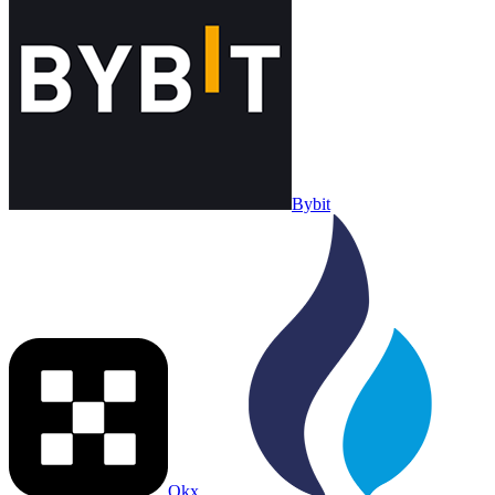
Bybit
Okx