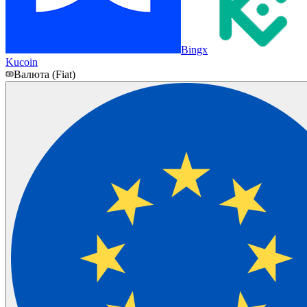
Bingx
Kucoin
Валюта (Fiat)