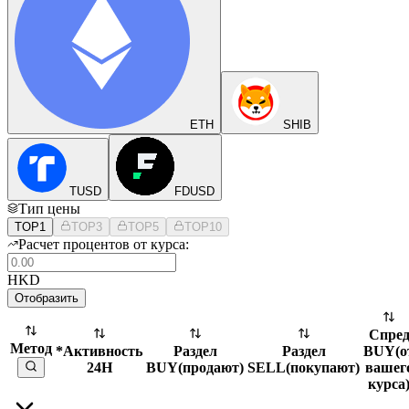
ETH
SHIB
TUSD
FDUSD
Тип цены
TOP1
TOP3
TOP5
TOP10
Расчет процентов от курса:
HKD
Отобразить
Спре
Метод
*Активность
Раздел
Раздел
BUY
(
о
24H
BUY
(
продают
)
SELL
(
покупают
)
вашег
курса