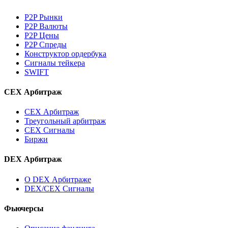
P2P Рынки
P2P Валюты
P2P Цены
P2P Спреды
Конструктор ордербука
Сигналы тейкера
SWIFT
CEX Арбитраж
CEX Арбитраж
Треугольный арбитраж
CEX Сигналы
Биржи
DEX Арбитраж
О DEX Арбитраже
DEX/CEX Сигналы
Фьючерсы