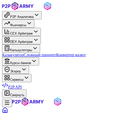
P2P Аналитика
Фьючерсы
CEX Арбитраж
DEX Арбитраж
Калькуляторы
Калькулятор
Сложный процент
Конвертер валют
Курсы банков
Эскроу
Сервисы
P2P API
Свернуть