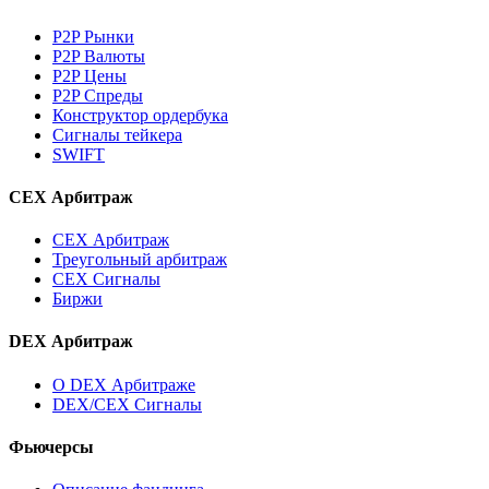
P2P Рынки
P2P Валюты
P2P Цены
P2P Спреды
Конструктор ордербука
Сигналы тейкера
SWIFT
CEX Арбитраж
CEX Арбитраж
Треугольный арбитраж
CEX Сигналы
Биржи
DEX Арбитраж
О DEX Арбитраже
DEX/CEX Сигналы
Фьючерсы