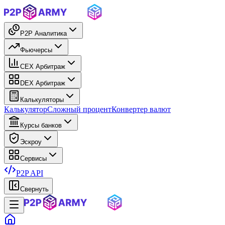
P2P Аналитика
Фьючерсы
CEX Арбитраж
DEX Арбитраж
Калькуляторы
Калькулятор
Сложный процент
Конвертер валют
Курсы банков
Эскроу
Сервисы
P2P API
Свернуть