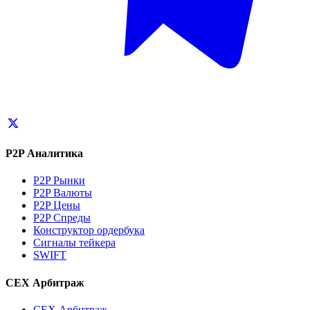
P2P Аналитика
P2P Рынки
P2P Валюты
P2P Цены
P2P Спреды
Конструктор ордербука
Сигналы тейкера
SWIFT
CEX Арбитраж
CEX Арбитраж