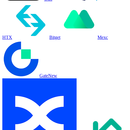
HTX
Bitget
Mexc
Gate
New