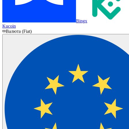
Bingx
Kucoin
Валюта (Fiat)