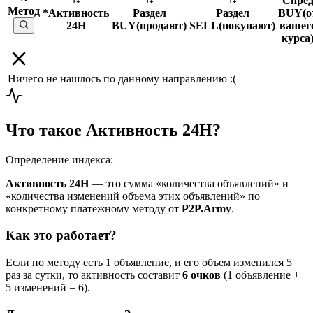
Спре
Метод
*Активность
Раздел
Раздел
BUY
(
о
24H
BUY
(
продают
)
SELL
(
покупают
)
вашег
курса
Ничего не нашлось по данному направлению :(
Что такое Активность 24H?
Определение индекса:
Активность 24H
— это сумма «количества объявлений» и
«количества изменений объема этих объявлений» по
конкретному платежному методу от
P2P.Army
.
Как это работает?
Если по методу есть 1 объявление, и его объем изменился 5
раз за сутки, то активность составит
6 очков
(1 объявление +
5 изменений = 6).