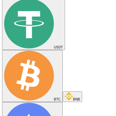
USDT
BTC
BNB