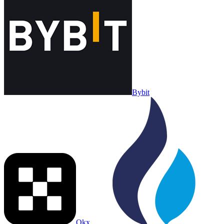
Bybit
Okx