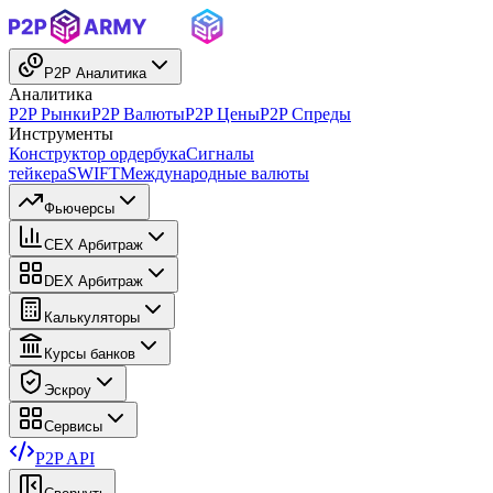
P2P Аналитика
Аналитика
P2P Рынки
P2P Валюты
P2P Цены
P2P Спреды
Инструменты
Конструктор ордербука
Сигналы
тейкера
SWIFT
Международные валюты
Фьючерсы
CEX Арбитраж
DEX Арбитраж
Калькуляторы
Курсы банков
Эскроу
Сервисы
P2P API